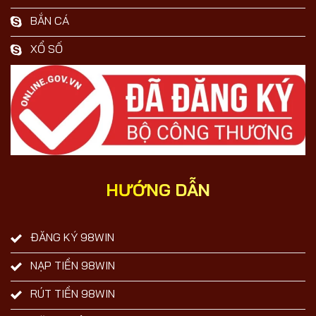
BẮN CÁ
XỔ SỐ
HƯỚNG DẪN
ĐĂNG KÝ 98WIN
NẠP TIỀN 98WIN
RÚT TIỀN 98WIN